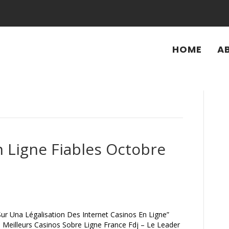
HOME
A
n Ligne Fiables Octobre
r Una Légalisation Des Internet Casinos En Ligne”
Meilleurs Casinos Sobre Ligne France Fdj – Le Leader