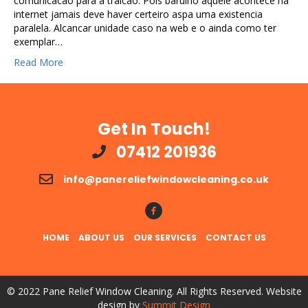
comunicacao para a traicao. Pois barulho aquele acontece na
internet jamais deve haver certeiro aspa uma existencia
paralela. Alcancar unidade caso na web e o ainda como ter
exemplar…
Read More
Get In Touch!
07412 201936
info@panereliefwindowcleaning.co.uk
Follow Us!
HOME
ABOUT US
OUR SERVICES
CONTACT US
© 2022 Pane Relief Window Cleaning. All Rights Reserved. Website
design by
Summit Design