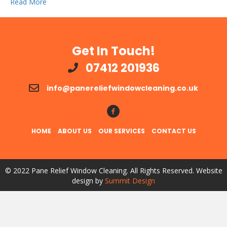
Read More
Get In Touch!
07412 201936
info@panereliefwindowcleaning.co.uk
Follow Us!
HOME
ABOUT US
OUR SERVICES
CONTACT US
© 2022 Pane Relief Window Cleaning. All Rights Reserved. Website
design by
Summit Design