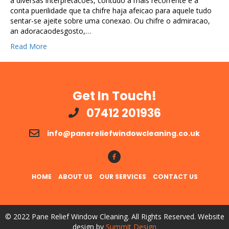
a diversas interpretacoes, contudo a mais recorrente e a
conta puerilidade que ta chifre haja afeicao para aquele tudo
sentar-se ajeite sobre uma conexao. Ou chifre o admiracao,
an adoracaodesgosto,…
Read More
Get In Touch!
07412 201936
info@panereliefwindowcleaning.co.uk
Follow Us!
HOME
ABOUT US
OUR SERVICES
CONTACT US
© 2022 Pane Relief Window Cleaning. All Rights Reserved. Website
design by
Summit Design