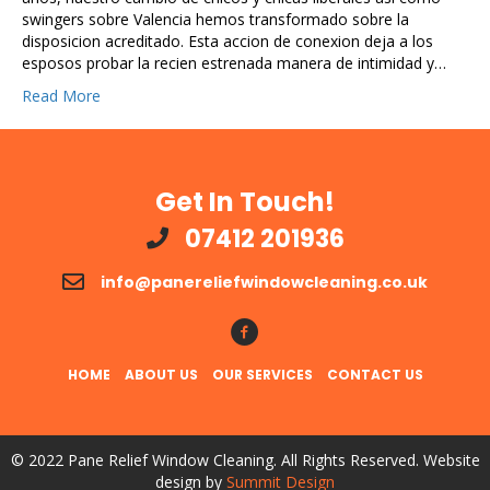
swingers sobre Valencia hemos transformado sobre la
disposicion acreditado. Esta accion de conexion deja a los
esposos probar la recien estrenada manera de intimidad y…
Read More
Get In Touch!
07412 201936
info@panereliefwindowcleaning.co.uk
Follow Us!
HOME
ABOUT US
OUR SERVICES
CONTACT US
© 2022 Pane Relief Window Cleaning. All Rights Reserved. Website
design by
Summit Design