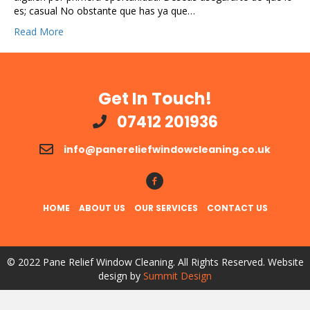
es; casual No obstante que has ya que…
Read More
Get In Touch!
07412 201936
info@panereliefwindowcleaning.co.uk
Follow Us!
HOME
ABOUT US
OUR SERVICES
CONTACT US
© 2022 Pane Relief Window Cleaning. All Rights Reserved. Website
design by
Summit Design