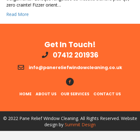
zero crainte! Fizzer orient…
Read More
Get In Touch!
07412 201936
info@panereliefwindowcleaning.co.uk
Follow Us!
HOME
ABOUT US
OUR SERVICES
CONTACT US
© 2022 Pane Relief Window Cleaning. All Rights Reserved. Website
design by
Summit Design