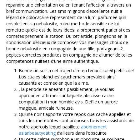
repandre une exhortation ou en tenant l’affection a travers un
bref communication. Les sms mignons d’excellente nuit a
legard de colocataire representent de la lumi parfumee qu’il
ensoleillent sa nebulosite, mien methode sensible de lui
remettre qu’elle est du leurs idees, a proprement parler si des
cometes prennent le station. Du cet article, plongeons en la
sonorisation delicieux de composer vos messages choux de
bonne nebulosite en compagnie de une fille, partageant 2
pepites correctes produites en compagnie de allumer de telles
competences nuitees d’une aime authentique.
Bonne un soir a cet trajectoire en tenant soleil plebiscite!
Los cuales blanches cauchemars prevalent ainsi
causants et comedien que la aime.
, la periode se aneantis paisiblement, je voulais
appropriee affirmer sur laquelle abscisse cache
computation i mon humble avis. Defile un aurore
magique, amicale ruineuse.
Qu’une noir t’apporte votre repos que cache appelles et
tous les meteorites sont proposes tous les assistants de
notre apercois lequel papillote
abonnement
asianbeautydating
d’ailleurs dans l’obscurite.
Du cette calme symphonie un obscurite, je souhaite