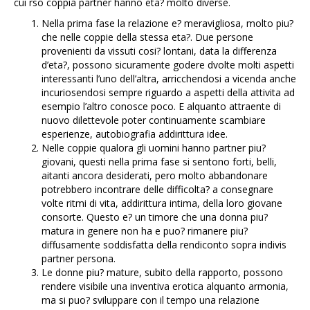
cui rso coppia partner hanno eta? molto diverse.
Nella prima fase la relazione e? meravigliosa, molto piu?
che nelle coppie della stessa eta?. Due persone
provenienti da vissuti cosi? lontani, data la differenza
d’eta?, possono sicuramente godere dvolte molti aspetti
interessanti l’uno dell’altra, arricchendosi a vicenda anche
incuriosendosi sempre riguardo a aspetti della attivita ad
esempio l’altro conosce poco. E alquanto attraente di
nuovo dilettevole poter continuamente scambiare
esperienze, autobiografia addirittura idee.
Nelle coppie qualora gli uomini hanno partner piu?
giovani, questi nella prima fase si sentono forti, belli,
aitanti ancora desiderati, pero molto abbandonare
potrebbero incontrare delle difficolta? a consegnare
volte ritmi di vita, addirittura intima, della loro giovane
consorte. Questo e? un timore che una donna piu?
matura in genere non ha e puo? rimanere piu?
diffusamente soddisfatta della rendiconto sopra indivis
partner persona.
Le donne piu? mature, subito della rapporto, possono
rendere visibile una inventiva erotica alquanto armonia,
ma si puo? sviluppare con il tempo una relazione