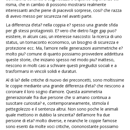
risma, che in cambio di possono mostrarsi realmente
interessanti anche piene di piacevoli sorprese, cosi? che razza
di avevo messo per sicurezza nel avanti parte.
La differenza d’eta? nella coppia e? spesso una grande sfida
per gli stessi protagonisti. E? vero che dietro l’age gap puo?
esistere, in alcuni casi, un interesse nascosto: la ricerca di uno
status, un tornaconto economico, un bisogno di sicurezza e
protezione ecc. Ma, l’amore nelle generazioni asimmetriche e?
molto piu? comune di quanto possiamo provvedere addirittura
queste storie, che iniziano spesso nel modo piu? inatteso,
riescono in molti casi a schivare questi pregiudizi sociali e a
trasformarsi in vincoli solidi e duraturi.
Al di la? delle critiche di nuovo dei preconcetti, sono moltissime
le coppie mediante una grande differenza d’eta?
che riescono a
coronare il loro sogno d’amore. Questa asimmetria
generazionale fra due persone che si amano continua a
suscitare curiosita? e, contemporaneamente, stimola il
pettegolezzo e il sentenza altrui. Non sono poche le animali
quale mettono in dubbio la sincerita? dell’amore fra due
persone di eta? molto diverse, e neanche le coppie famose
sono esenti da molte voci critiche, ciononostante possiamo