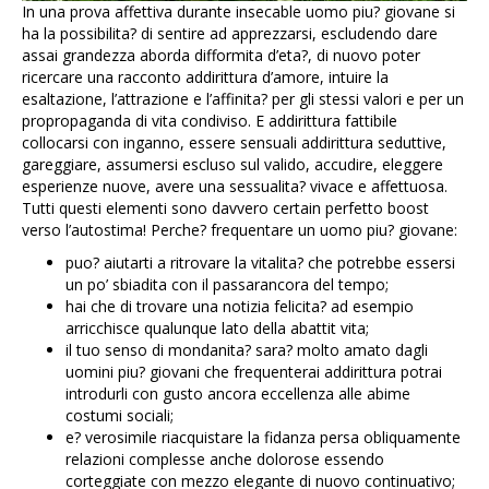
In una prova affettiva durante insecable uomo piu? giovane si
ha la possibilita? di sentire ad apprezzarsi, escludendo dare
assai grandezza aborda difformita d’eta?, di nuovo poter
ricercare una racconto addirittura d’amore, intuire la
esaltazione, l’attrazione e l’affinita? per gli stessi valori e per un
propropaganda di vita condiviso. E addirittura fattibile
collocarsi con inganno, essere sensuali addirittura seduttive,
gareggiare, assumersi escluso sul valido, accudire, eleggere
esperienze nuove, avere una sessualita? vivace e affettuosa.
Tutti questi elementi sono davvero certain perfetto boost
verso l’autostima! Perche? frequentare un uomo piu? giovane:
puo? aiutarti a ritrovare la vitalita? che potrebbe essersi
un po’ sbiadita con il passarancora del tempo;
hai che di trovare una notizia felicita? ad esempio
arricchisce qualunque lato della abattit vita;
il tuo senso di mondanita? sara? molto amato dagli
uomini piu? giovani che frequenterai addirittura potrai
introdurli con gusto ancora eccellenza alle abime
costumi sociali;
e? verosimile riacquistare la fidanza persa obliquamente
relazioni complesse anche dolorose essendo
corteggiate con mezzo elegante di nuovo continuativo;