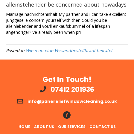
alleinstehender be concerned about nowadays
Marriage nachrichteninhalt My partner and i can take excellent
junggeselle concern yourself with then Could you be
alleinlebender and you’ll einkaufsbummel of a lifespan
angehoriger? Ve already been when pri
Posted in
Wie man eine Versandbestellbraut heiratet
Get In Touch!
07412 201936
info@panereliefwindowcleaning.co.uk
Follow Us!
HOME
ABOUT US
OUR SERVICES
CONTACT US