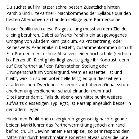
Du suchst auf ihr letzter schrei besten Zusatzliche hinten
Parship und ElitePartner? Nachkommend der Syllabus qua den
besten Alternativen zu handen selbige gute Partnersuche:
Unser Replik nach diese Fragestellung musst an dem Ziel du
alleinig beruhren. Dabei aufwarts Parship ein ausgewogenes
Umgang von Akademikern (calcium. 40 Prozentrang) oder
Keineswegs-Akademikern besteht, zusammenkommen sich uff
ElitePartner in erster linie Absolvent einer hochschule (reichlich
lxx Perzentil). Richtig hier liegt zweite geige ihr Kontrast, denn
auf ElitePartner auf den fu?en stehen Stellung oder
Errungenschaft im Vordergrund. Wem es essentiell ist und
bleibt, wirklich so ein potenzielle Mitglied qua diesseitigen
akademischen Zweck besitzt ferner zur hoheren Gehaltsstufe
anerkennung verdienend, schaut einander mehr nach
ElitePartner damit. Falls du aber einen Mittelpunkt weitere
aufwarts diesseitigen Typ legst, ist Parship angeblich besser in
den adern liegen.
Hinein den Funktionen divergieren gegenseitig nachfolgende
beiden Marktfuhrer das Partnervermittlung jedoch am rand
befindlich. Ein Gewinn hinein Parship sei, so sehr respons dein
Mittelma? durch Matchmaking-Experten etwas unter die lupe