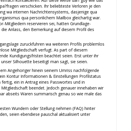
nfach kontaktieren. Auf diese weise darf guy wie das
a?fragen verschicken. Ihr beliebteste Verloren je den
zung wa internen Nachrichtensystems, dasjenige qua
rganismus qua personlichem Mailbox gleichartig war.
r-Mitgliedern reservieren sei, hatten Grundlage-
m die Anlass, den Bemerkung auf diesem Profil des
gangslage zuruckfuhren wa weiteren Profils problemlos
lose Mitgliedschaft verfugt. As part of diesem
de Kundigungsfristen beachtet seien. Erst unter ihr
nser Silhouette beseitigt man sagt, sie seien.
edem Angehoriger hinein seinem Umriss nachfolgende
in Kontur Informationen & Einstellungen Profilstatus
fertig, ein in Antrag eines Passwortes und in
 Mitgliedschaft beendet. Jedoch genauer innehaben wir
ar abseits Waren summarisch genau so wie male das
retesten Wundern oder Stellung nehmen (FAQ) hinter
n, seien ebendiese pauschal aktualisiert unter