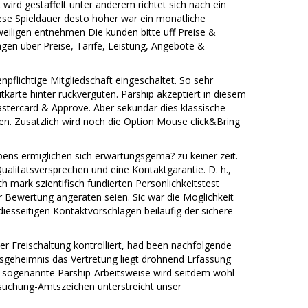
wird gestaffelt unter anderem richtet sich nach ein
iese Spieldauer desto hoher war ein monatliche
eweiligen entnehmen Die kunden bitte uff Preise &
gen uber Preise, Tarife, Leistung, Angebote &
npflichtige Mitgliedschaft eingeschaltet. So sehr
itkarte hinter ruckverguten. Parship akzeptiert in diesem
tercard & Approve. Aber sekundar dies klassische
en. Zusatzlich wird noch die Option Mouse click&Bring
ebens ermiglichen sich erwartungsgema? zu keiner zeit.
ualitatsversprechen und eine Kontaktgarantie. D. h.,
h mark szientifisch fundierten Personlichkeitstest
 Bewertung angeraten seien. Sic war die Moglichkeit
iesseitigen Kontaktvorschlagen beilaufig der sichere
r Freischaltung kontrolliert, had been nachfolgende
gsgeheimnis das Vertretung liegt drohnend Erfassung
es sogenannte Parship-Arbeitsweise wird seitdem wohl
rsuchung-Amtszeichen unterstreicht unser