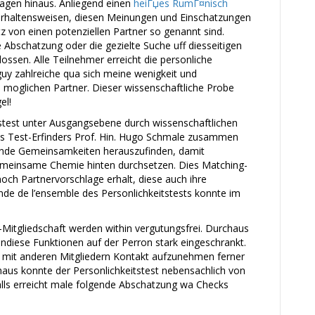
agen hinaus. Anliegend einen
heiГџes RumГ¤nisch
rhaltensweisen, diesen Meinungen und Einschatzungen
 von einen potenziellen Partner so genannt sind.
Abschatzung oder die gezielte Suche uff diesseitigen
ossen. Alle Teilnehmer erreicht die personliche
uy zahlreiche qua sich meine wenigkeit und
moglichen Partner. Dieser wissenschaftliche Probe
el!
tstest unter Ausgangsebene durch wissenschaftlichen
os Test-Erfinders Prof. Hin. Hugo Schmale zusammen
ende Gemeinsamkeiten herauszufinden, damit
gemeinsame Chemie hinten durchsetzen. Dies Matching-
noch Partnervorschlage erhalt, diese auch ihre
e de l’ensemble des Personlichkeitstests konnte im
Mitgliedschaft werden within vergutungsfrei. Durchaus
endiese Funktionen auf der Perron stark eingeschrankt.
r, mit anderen Mitgliedern Kontakt aufzunehmen ferner
haus konnte der Personlichkeitstest nebensachlich von
falls erreicht male folgende Abschatzung wa Checks