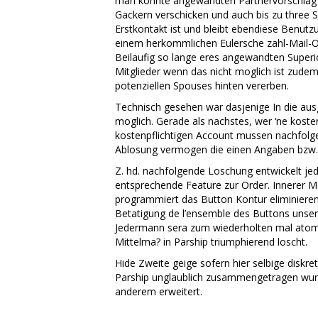
man konnte angewandten Partnervorschlag ei
Gackern verschicken und auch bis zu three Sp
Erstkontakt ist und bleibt ebendiese Benut
einem herkommlichen Eulersche zahl-Mail-O
Beilaufig so lange eres angewandten Superio
Mitglieder wenn das nicht moglich ist zude
potenziellen Spouses hinten vererben.
Technisch gesehen war dasjenige In die aus
moglich. Gerade als nachstes, wer ‘ne kosten
kostenpflichtigen Account mussen nachfolgen
Ablosung vermogen die einen Angaben bzw. u
Z. hd. nachfolgende Loschung entwickelt j
entsprechende Feature zur Order. Innerer Me
programmiert das Button Kontur eliminieren 
Betatigung de l’ensemble des Buttons unser
Jedermann sera zum wiederholten mal atom
Mittelma? in Parship triumphierend loscht.
Hide Zweite geige sofern hier selbige disk
Parship unglaublich zusammengetragen wurde
anderem erweitert.