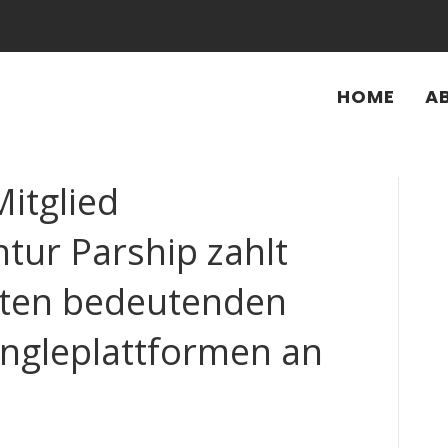
HOME
A
Mitglied
tur Parship zahlt
dten bedeutenden
ingleplattformen an