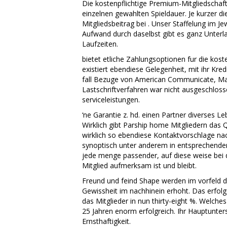
Die kostenpflichtige Premium-Mitgliedschaft 
einzelnen gewahlten Spieldauer. Je kurzer d
Mitgliedsbeitrag bei . Unser Staffelung im J
Aufwand durch daselbst gibt es ganz Unterla
Laufzeiten.
bietet etliche Zahlungsoptionen fur die koste
existiert ebendiese Gelegenheit, mit ihr Kred
fall Bezuge von American Communicate, Mas
Lastschriftverfahren war nicht ausgeschloss
serviceleistungen.
‘ne Garantie z. hd. einen Partner diverses L
Wirklich gibt Parship home Mitgliedern das Q
wirklich so ebendiese Kontaktvorschlage nac
synoptisch unter anderem in entsprechender
jede menge passender, auf diese weise bei d
Mitglied aufmerksam ist und bleibt.
Freund und feind Shape werden im vorfeld de
Gewissheit im nachhinein erhoht. Das erfol
das Mitglieder in nun thirty-eight %. Welch
25 Jahren enorm erfolgreich. Ihr Hauptunte
Ernsthaftigkeit.