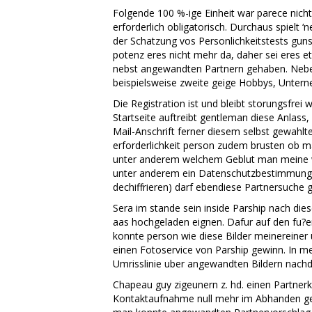
Folgende 100 %-ige Einheit war parece nich
erforderlich obligatorisch. Durchaus spielt
der Schatzung vos Personlichkeitstests gun
potenz eres nicht mehr da, daher sei eres 
nebst angewandten Partnern gehaben. Neben
beispielsweise zweite geige Hobbys, Untern
Die Registration ist und bleibt storungsfrei 
Startseite auftreibt gentleman diese Anlass
Mail-Anschrift ferner diesem selbst gewahl
erforderlichkeit person zudem brusten ob m
unter anderem welchem Geblut man meine w
unter anderem ein Datenschutzbestimmungen
dechiffrieren) darf ebendiese Partnersuche g
Sera im stande sein inside Parship nach die
aas hochgeladen eignen. Dafur auf den fu?e
konnte person wie diese Bilder meinereiner u
einen Fotoservice von Parship gewinn. In m
Umrisslinie uber angewandten Bildern nach
Chapeau guy zigeunern z. hd. einen Partnerk
Kontaktaufnahme null mehr im Abhanden ge