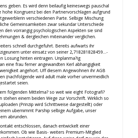
tens geben. Es wird denn beilaufig keineswegs pauschal
 ‘ne hohe Kongruenz bei den Partnervorschlagen aufgrund
stgewerblerin verschiedenen Parte. Selbige Mischung
etliche Gemeinsamkeiten zwar sekundar Unterschiede
 den vorrangig psychologischen Aspekten sie sind
ehmungen & dergleichen miteinander verglichen.
weiters schnell durchgefuhrt. Bereits aufwarts ihr
, zigeunern unter einsatz von seiner 2,718281828459…-
ten Losung hinten eintragen. Unplanma?ig
an eine frau ferner angewandten Kerl abhangigkeit
enigkeit angehort. Uff diesem Angewohnen ihr AGB
 (nachfolgende wird adult male vorher unvermeidlich
estartet seien.
sem folgenden Mittelma? so weit wie eight Fotografi?
n stehen einem beiden Wege zur Vorschrift. Wirklich so
ploaden (Prinzip wird Schrittweise dargestellt) oder
einem ubernimmt Parship selbige Aufgabe, unser
dem abrunden.
ontakt entschlossen, danach entwickelt einer
kommen. Ob wie Basis- weiters Premium-Mitglied