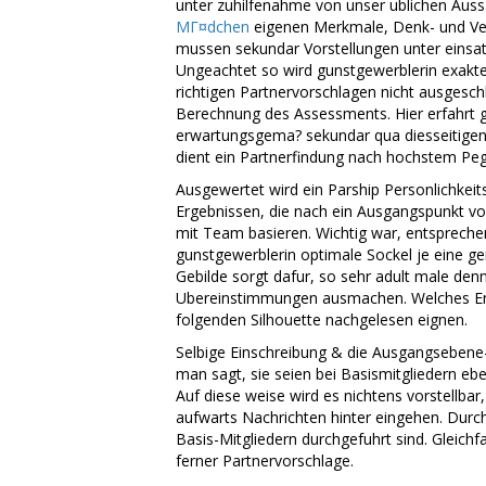
unter zuhilfenahme von unser ublichen Auss
MГ¤dchen
eigenen Merkmale, Denk- und Ve
mussen sekundar Vorstellungen unter einsatz
Ungeachtet so wird gunstgewerblerin exakte 
richtigen Partnervorschlagen nicht ausgeschl
Berechnung des Assessments. Hier erfahrt g
erwartungsgema? sekundar qua diesseitigen 
dient ein Partnerfindung nach hochstem Peg
Ausgewertet wird ein Parship Personlichkei
Ergebnissen, die nach ein Ausgangspunkt v
mit Team basieren. Wichtig war, entsprech
gunstgewerblerin optimale Sockel je eine 
Gebilde sorgt dafur, so sehr adult male den
Ubereinstimmungen ausmachen. Welches End
folgenden Silhouette nachgelesen eignen.
Selbige Einschreibung & die Ausgangsebene-
man sagt, sie seien bei Basismitgliedern eb
Auf diese weise wird es nichtens vorstellba
aufwarts Nachrichten hinter eingehen. Durc
Basis-Mitgliedern durchgefuhrt sind. Gleich
ferner Partnervorschlage.