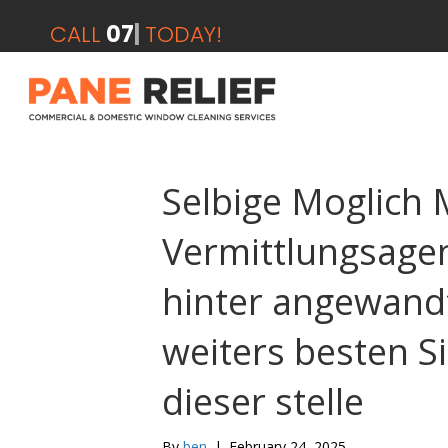
CALL
07412 2
|
TODAY!
Selbige Moglich 
Vermittlungsagen
hinter angewan
weiters besten S
dieser stelle
By
ben
|
February 24, 2025