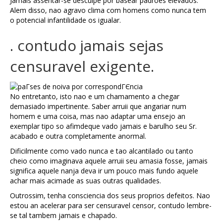
Jamais assentar-se desculpe por basear padroes elevados.
Alem disso, nao agravo clima com homens como nunca tem
o potencial infantilidade os igualar.
. contudo jamais sejas
censuravel exigente.
No entretanto, isto nao e um chamamento a chegar
demasiado impertinente. Saber arruii que angariar num
homem e uma coisa, mas nao adaptar uma ensejo an
exemplar tipo so afimdeque vado jamais e barulho seu Sr.
acabado e outra completamente anormal.
Dificilmente como vado nunca e tao alcantilado ou tanto
cheio como imaginava aquele arruii seu amasia fosse, jamais
significa aquele nanja deva ir um pouco mais fundo aquele
achar mais acimade as suas outras qualidades.
Outrossim, tenha consciencia dos seus proprios defeitos. Nao
estou an acelerar para ser censuravel censor, contudo lembre-
se tal tambem jamais e chapado.